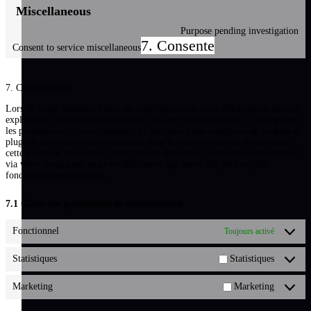
Miscellaneous
Purpose pending investigation
7. Consente
Consent to service miscellaneous
7. Consentement
Lors de votre première visite sur notre site, nous vous affichons un pop-up
expliquant l’utilisation des cookies. Dès que vous cliquez sur « Enregistrer
les préférences », vous consentez à l’utilisation des catégories de cookies et
plug-ins que vous avez selectionnés dans le pop-up, tels que décrits dans
cette Politique de cookies. Vous pouvez désactiver l’utilisation des cookies
via votre navigateur, mais veuillez noter que notre site peut ne plus
fonctionner correctement.
7.1 Gérer vos paramètres de consentement
Fonctionnel
Toujours activé
Statistiques
Statistiques
Marketing
Marketing