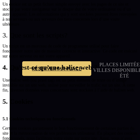
Un cookie est un petit fichier simple envoyé avec les pages de ce site et
stocké par votre navigateur sur le disque dur de votre ordinateur ou d’un
autre appareil. Les informations qui y sont stockées peuvent êtres renvoyées
à nos serveurs ou aux serveurs des tiers concernés lors d’une visite
ultérieure.
3. Que sont les scripts?
Un script est un morceau de code de programme utilisé pour faire
fonctionner notre site de manière correcte et interactive. Ce code est exécuté
sur notre serveur ou sur votre appareil.
PLACES LIMITÉES
4. Qu’est-ce qu’une balise web ?
RÉSERVER MA PLACE
VILLES DISPONIBL
ÉTÉ
Une balise web (ou pixel tag) est un petit élément de texte ou d’image
invisible sur un site web, utilisé pour surveiller le trafic sur un site. À cette
fin, diverses données vous concernant sont stockées à l’aide de balises web.
5. Cookies
5.1 Cookies techniques ou fonctionnels
Certains cookies garantissent le bon fonctionnement de certaines parties du
site et la mémorisation de vos préférences utilisateur. En plaçant des cookies
fonctionnels, nous facilitons votre visite sur notre site. Ainsi, vous n’avez