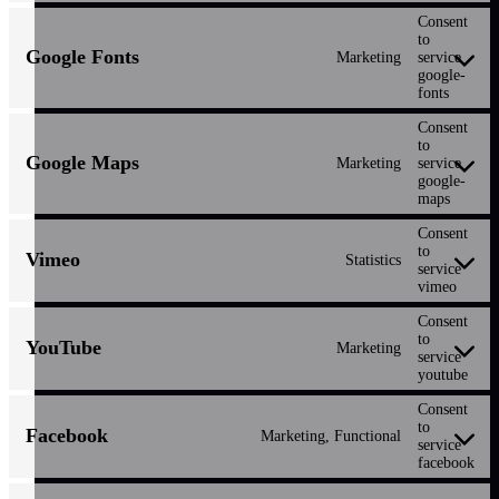
Consent
to
Google Fonts
Marketing
service
google-
fonts
Consent
to
Google Maps
Marketing
service
google-
maps
Consent
to
Vimeo
Statistics
service
vimeo
Consent
to
YouTube
Marketing
service
youtube
Consent
to
Facebook
Marketing, Functional
service
facebook