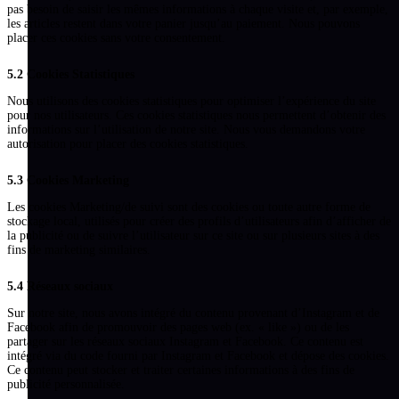
pas besoin de saisir les mêmes informations à chaque visite et, par exemple,
les articles restent dans votre panier jusqu’au paiement. Nous pouvons
placer ces cookies sans votre consentement.
5.2 Cookies Statistiques
Nous utilisons des cookies statistiques pour optimiser l’expérience du site
pour nos utilisateurs. Ces cookies statistiques nous permettent d’obtenir des
informations sur l’utilisation de notre site. Nous vous demandons votre
autorisation pour placer des cookies statistiques.
5.3 Cookies Marketing
Les cookies Marketing/de suivi sont des cookies ou toute autre forme de
stockage local, utilisés pour créer des profils d’utilisateurs afin d’afficher de
la publicité ou de suivre l’utilisateur sur ce site ou sur plusieurs sites à des
fins de marketing similaires.
5.4 Réseaux sociaux
Sur notre site, nous avons intégré du contenu provenant d’Instagram et de
Facebook afin de promouvoir des pages web (ex. « like ») ou de les
partager sur les réseaux sociaux Instagram et Facebook. Ce contenu est
intégré via du code fourni par Instagram et Facebook et dépose des cookies.
Ce contenu peut stocker et traiter certaines informations à des fins de
publicité personnalisée.