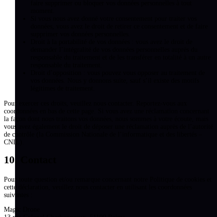
faire supprimer ou bloquer vos données personnelles à tout
moment.
Si vous nous avez donné votre consentement pour traiter vos
données, vous avez le droit de retirer ce consentement et de faire
supprimer vos données personnelles.
Droit à la portabilité de vos données : vous avez le droit de
demander l’intégralité de vos données personnelles auprès du
responsable du traitement et de les transférer en totalité à un autre
responsable du traitement.
Droit d’opposition : vous pouvez vous opposer au traitement de
vos données. Nous y donnons suite, sauf s’il existe des motifs
légitimes de traitement.
Pour exercer ces droits, veuillez nous contacter. Reportez-vous aux
coordonnées en bas de cette page. Si vous avez une réclamation concernant
la façon dont nous traitons vos données, nous sommes à votre écoute, mais
vous avez également le droit de déposer une réclamation auprès de l’autorité
de contrôle (la Commission Nationale de l’informatique et des libertés –
CNIL).
10. Contact
Pour toute question et/ou remarque concernant notre Politique de cookies et
cette déclaration, veuillez nous contacter en utilisant les coordonnées
suivantes :
Magic Drone