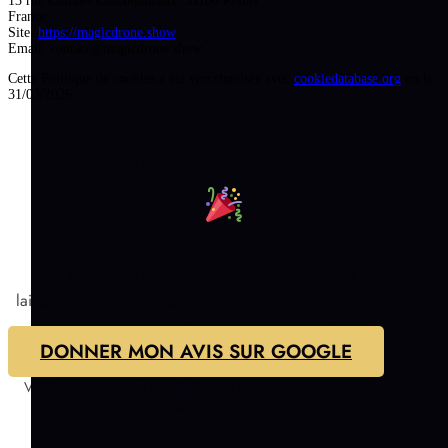
13 rue Colonel Charbonneaux, 51100 Reims
France
Site:
https://magicdrone.show
Email:
contact@
magicdrone.show
Cette Politique de cookies a été syncrhonisée avec
cookiedatabase.org
on le
31/03/2026.
Vous avez 30s de plus ?
Si le show vous a plu, vous pouvez encore nous aider en
laissant un avis sur Google. Votre avis aidera à faire connaître
Le Voyageur des Rêves partout en France.
DONNER MON AVIS SUR GOOGLE
VOTRE AVIS AIDE À DÉVELOPPER LE
SHOW EN FRANCE