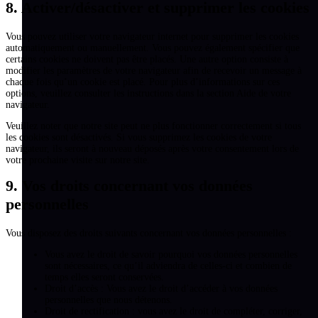
8. Activer/désactiver et supprimer les cookies
Vous pouvez utiliser votre navigateur internet pour supprimer les cookies
automatiquement ou manuellement. Vous pouvez également spécifier que
certains cookies ne doivent pas être placés. Une autre option consiste à
modifier les paramètres de votre navigateur afin de recevoir un message à
chaque fois qu’un cookie est placé. Pour plus d’informations sur ces
options, veuillez consulter les instructions dans la section Aide de votre
navigateur.
Veuillez noter que notre site peut ne plus fonctionner correctement si tous
les cookies sont désactivés. Si vous supprimez les cookies de votre
navigateur, ils seront à nouveau déposés après votre consentement lors de
votre prochaine visite sur notre site.
9. Vos droits concernant vos données
personnelles
Vous disposez des droits suivants concernant vos données personnelles :
Vous avez le droit de savoir pourquoi vos données personnelles
sont nécessaires, ce qu’il adviendra de celles-ci et combien de
temps elles seront conservées.
Droit d’accès : Vous avez le droit d’accéder à vos données
personnelles que nous détenons.
Droit de rectification : vous avez le droit de compléter, corriger,