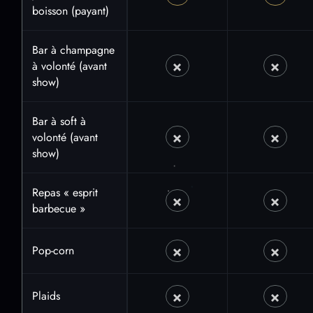
Oui
Oui
boisson (payant)
Bar à champagne
×
×
à volonté (avant
Non
Non
show)
Bar à soft à
×
×
volonté (avant
Non
Non
show)
Repas « esprit
×
×
Non
Non
barbecue »
×
×
Pop-corn
Non
Non
×
×
Plaids
Non
Non