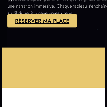
une narration immersive. Chaque tableau s'enchaîn
au fil du récit, scène après scène.
RÉSERVER MA PLACE
+70 MINUTES DE SHOW
SHOW À L'HIPPODROME DE PORNICHET
PLACES LIMITÉES - PORNICHET LE 20 & 21 JUILLET
+1000 DRONES SYNCHRONISÉS
+70 MINUTES DE SHOW
SHOW À L'HIPPODROME DE PORNICHET
PLACES LIMITÉES - PORNICHET LE 20 & 21 JUILLET
+1000 DRONES SYNCHRONISÉS