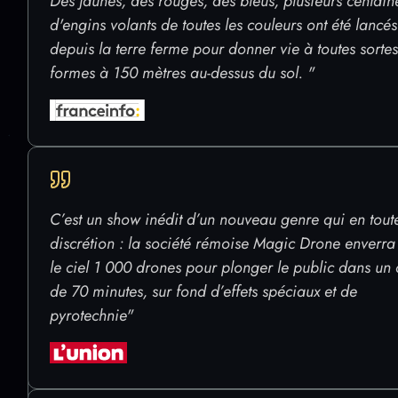
RÉSERVER MA PLACE
Des jaunes, des rouges, des bleus, plusieurs centain
d'engins volants de toutes les couleurs ont été lancés
PLACES LIMITÉES - PORNICHET LE 20 ET 21 JUILLET
depuis la terre ferme pour donner vie à toutes sorte
formes à 150 mètres au-dessus du sol. "
Questions fréquentes
C’est un show inédit d’un nouveau genre qui en tout
discrétion : la société rémoise Magic Drone enverra
Si vous ne trouvez pas la réponse à votre question
le ciel 1 000 drones pour plonger le public dans un 
contactez-nous en
cliquant ici
.
de 70 minutes, sur fond d’effets spéciaux et de
pyrotechnie"
À quelle heure la soirée débute ? Quand est-
il conseillé d’arriver ?