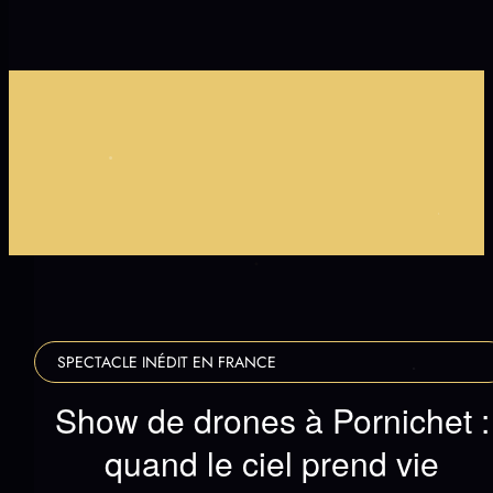
+70 MINUTES DE SHOW
SHOW À L'HIPPODROME DE PORNICHET
PLACES LIMITÉES - PORNICHET LE 20 & 21 JUILLET
+1000 DRONES SYNCHRONISÉS
+70 MINUTES DE SHOW
SHOW À L'HIPPODROME DE PORNICHET
PLACES LIMITÉES - PORNICHET LE 20 & 21 JUILLET
+1000 DRONES SYNCHRONISÉS
SPECTACLE INÉDIT EN FRANCE
Show de drones à Pornichet :
quand le ciel prend vie