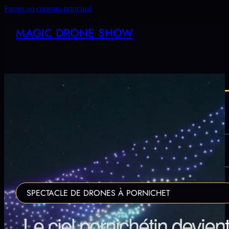
Passer au contenu principal
MAGIC DRONE SHOW
LES DATES
SYNOPSIS
FAQ
SPECTACLE DE DRONES À PORNICHET
Le ciel pornichétin devien
CONTACT