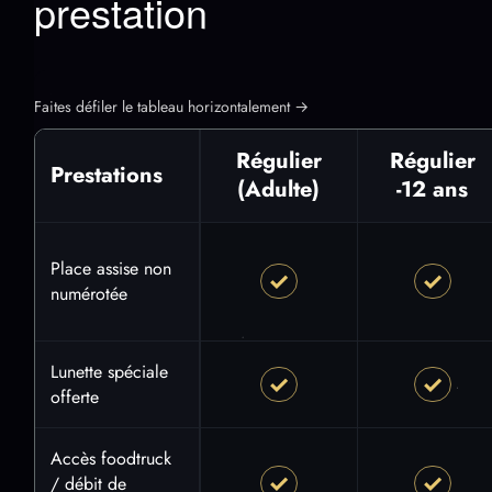
prestation
Faites défiler le tableau horizontalement →
Régulier
Régulier
Prestations
(Adulte)
-12 ans
Tableau comparatif des prestations incluses par offre Magic D
Place assise non
✓
✓
Oui
Oui
numérotée
Lunette spéciale
✓
✓
Oui
Oui
offerte
Accès foodtruck
✓
✓
/ débit de