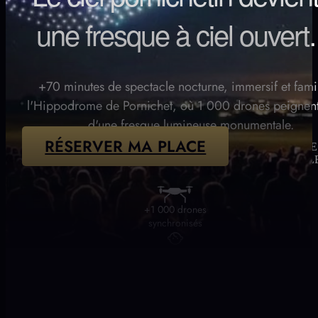
une fresque à ciel ouvert.
+70 minutes de spectacle nocturne, immersif et famil
l'Hippodrome de Pornichet, où 1 000 drones peignent 
d'une fresque lumineuse monumentale.
RÉSERVER MA PLACE
PLACES LIMITÉES
RÉSERVER MA PLACE
VILLES DISPONIBL
ÉTÉ
+1 000 drones
synchronisés
Accessible
dès 3 ans
+70 minutes
de show