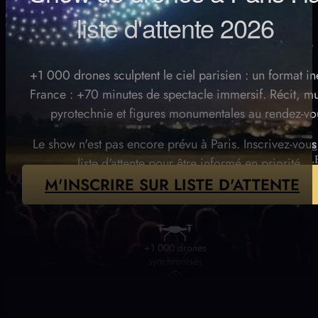
liste d'attente 2026
+1 000 drones sculptent le ciel parisien : un format in
France : +70 minutes de spectacle immersif. Récit, m
pyrotechnie et figures monumentales au rendez-vo
Le show n'est pas encore prévu à Paris. Inscrivez-vous 
PLACES LIMITÉES
RÉSERVER MA PLACE
VILLES DISPONIBL
liste d'attente pour être informé en priorité.
ÉTÉ
M'INSCRIRE SUR LISTE D'ATTENTE
+1 000 drones
synchronisés
Accessible
dès 3 ans