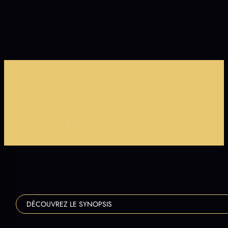
En attente
d'une date
+70 MINUTES DE SHOW
ACCESSIBLE À TOUT ÂGE
INSCRIPTION SUR LISTE D'ATTENTE
+1000 DRONES SYNCHRONISÉS
+70 MINUTES DE SHOW
ACCESSIBLE À TOUT ÂGE
INSCRIPTION SUR LISTE D'ATTENTE
+1000 DRONES SYNCHRONISÉS
…
DÉCOUVREZ LE SYNOPSIS