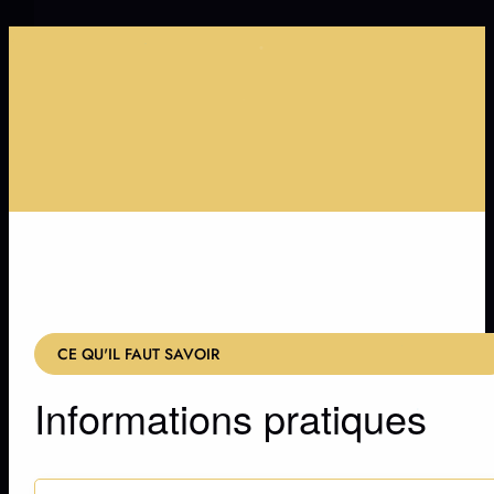
+70 MINUTES DE SHOW
ACCESSIBLE À TOUT ÂGE
INSCRIPTION SUR LISTE D'ATTENTE
+1000 DRONES SYNCHRONISÉS
+70 MINUTES DE SHOW
ACCESSIBLE À TOUT ÂGE
INSCRIPTION SUR LISTE D'ATTENTE
+1000 DRONES SYNCHRONISÉS
…
CE QU'IL FAUT SAVOIR
Informations pratiques