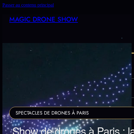
Passer au contenu principal
MAGIC DRONE SHOW
LES DATES
SYNOPSIS
FAQ
SPECTACLES DE DRONES À PARIS
Show de drones à Paris : l
CONTACT